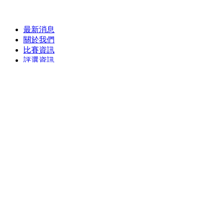
最新消息
關於我們
比賽資訊
評選資訊
評審資料
得獎名單
評審資料
目前位置：
首頁
》
評審資料
評審介紹:
(一)朱特老師
(二)雷擊娜老師
(三)豬豬老師